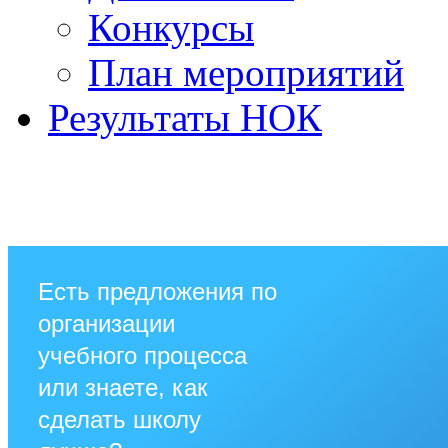
Конкурсы
План мероприятий
Результаты НОК
Есть предложения по
организации
учебного процесса
или знаете, как
сделать школу